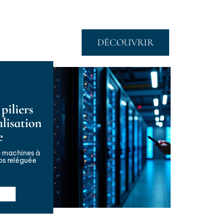
DÉCOUVRIR
 piliers
alisation
e
le machines à
ps reléguée
S