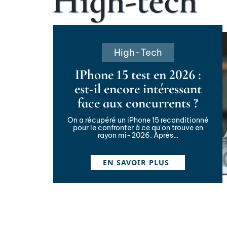
High-tech
High-Tech
IPhone 15 test en 2026 :
est-il encore intéressant
face aux concurrents ?
On a récupéré un iPhone 15 reconditionné
pour le confronter à ce qu'on trouve en
rayon mi-2026. Après
…
EN SAVOIR PLUS