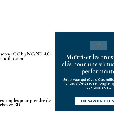
IT
lisateur CC by NC/ND 4.0 :
Maîtriser les trois
et utilisation
clés pour une virtu
performant
Un serveur qui rêve d'être mil
la fois ? Cette idée, longtem
aux tiroirs de
…
s simples pour prendre des
EN SAVOIR PLU
cises en 3D