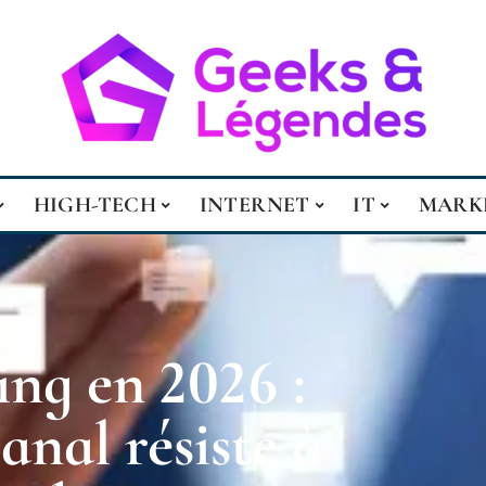
HIGH-TECH
INTERNET
IT
MARK
ng en 2026 :
anal résiste à